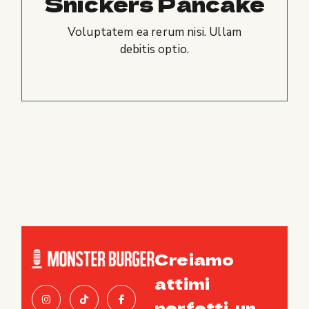
Snickers Pancake
Voluptatem ea rerum nisi. Ullam
debitis optio.
Creiamo
attimi
perfetti, un