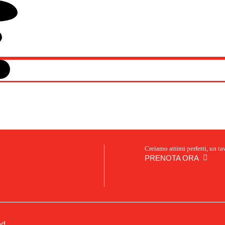
Creiamo attimi perfetti, un ta
PRENOTA ORA
ed