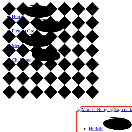
Home
Prenota Ora
Menù
Chi Siamo
HOME