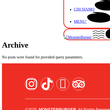
CHI SIAMO
MENU’
Archive
No posts were found for provided query parameters.
©2025,
MONSTERBURGER
. All Rights Reserv