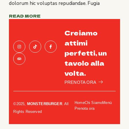
dolorum hic voluptas repudiandae. Fugia
READ MORE
Creiamo
attimi
perfetti, un
tavolo alla
volta.
PRENOTA ORA
Home
Chi Siamo
Menù
©2025,
MONSTERBURGER
. All
Prenota ora
Rights Reserved