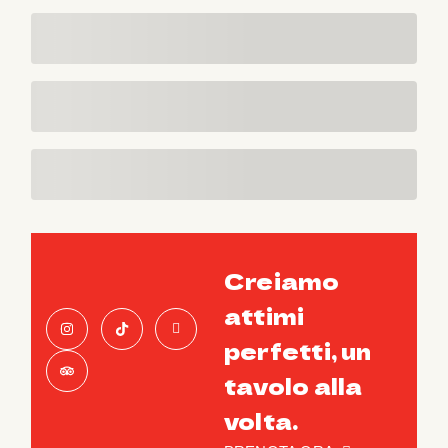
Creiamo
attimi
perfetti, un
tavolo alla
volta.