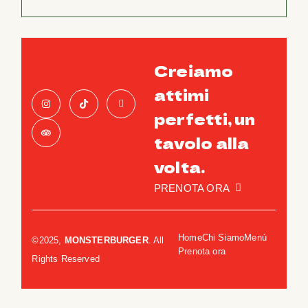
Creiamo
attimi
perfetti, un
tavolo alla
volta.
PRENOTA ORA
Home
Chi Siamo
Menù
©2025,
MONSTERBURGER
. All
Prenota ora
Rights Reserved