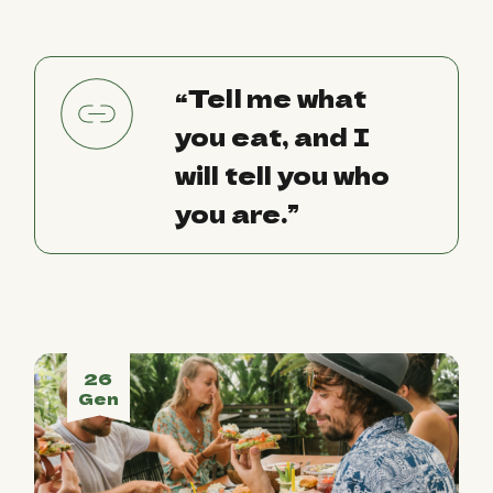
“Tell me what
you eat, and I
will tell you who
you are.”
26
Gen