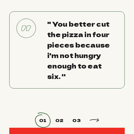
'' You better cut
the pizza in four
pieces because
i'm not hungry
enough to eat
six. ''
01
02
03