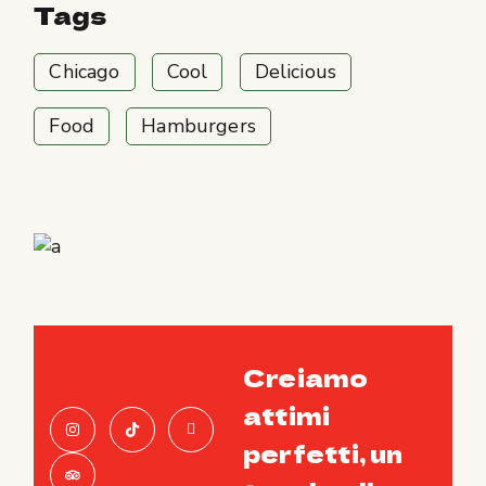
Tags
Chicago
Cool
Delicious
Food
Hamburgers
Creiamo
attimi
perfetti, un