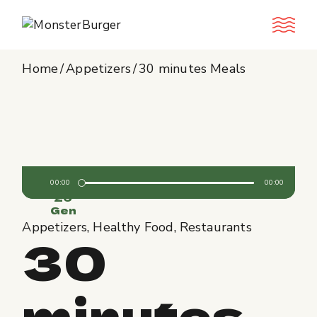
Home
Appetizers
30 minutes Meals
Audio
00:00
00:00
Player
26
Gen
Appetizers
Healthy Food
Restaurants
30
minutes